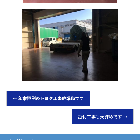
←
年末恒例のトヨタ工事他準備です
据付工事も大詰めです
→