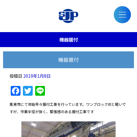
機器据付
機器据付
投稿日
2019年1月8日
Facebook
Twitter
Line
栗東市にて年始早々据付工事を行っています。ワンブロック8tと軽いで
すが、作業半径が狭く、緊張感のある据付工事です