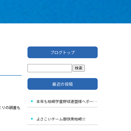
ブログトップ
最近の投稿
本年も柏崎学童野球連盟様へボールの寄贈を
ミリの誤差も
よさこいチーム御侠衆柏崎☆