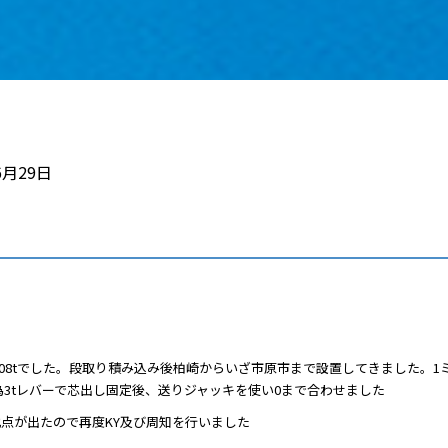
6月29日
ス
k
r
e
08tでした。段取り積み込み後柏崎からいざ市原市まで設置してきました。1
3tレバーで芯出し固定後、送りジャッキを使い0まで合わせました
化点が出たので再度KY及び周知を行いました