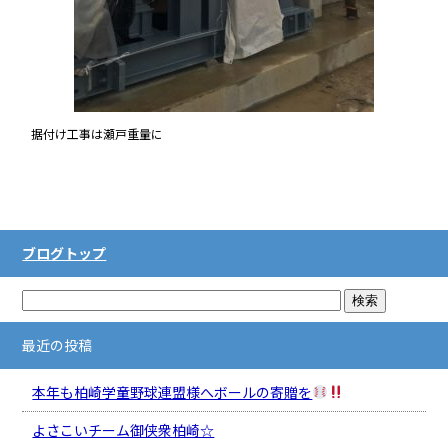
据付け工事は瀬戸重量に
ブログトップ
最近の投稿
本年も柏崎学童野球連盟様へボールの寄贈を
よさこいチーム御侠衆柏崎☆